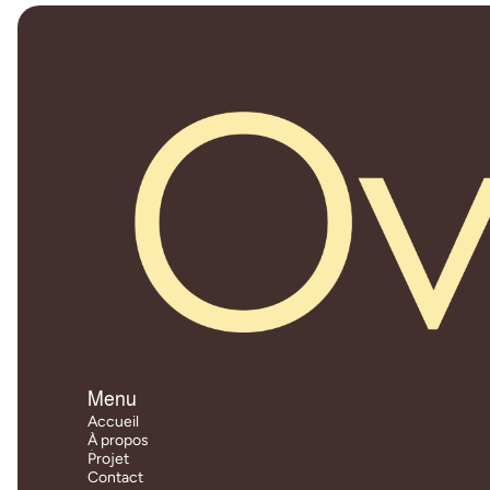
Menu
Accueil
Accueil
À propos
À propos
Projet
Projet
Contact