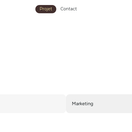
Projet
Contact
Projet
Contact
M
a
r
k
e
t
i
n
g
Marketing