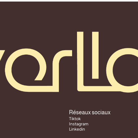
Réseaux sociaux 
Tiktok
Tiktok
Instagram
Instagram
Linkedin
Linkedin